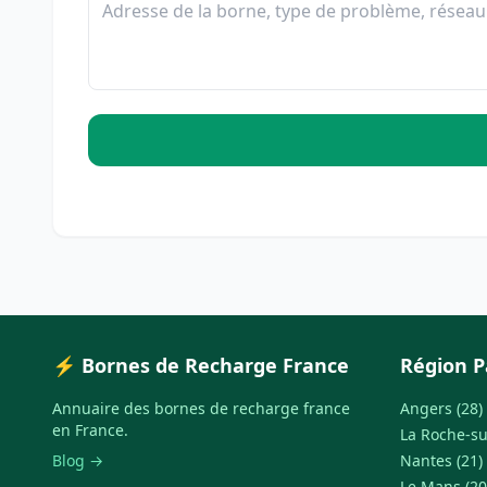
⚡ Bornes de Recharge France
Région P
Annuaire des bornes de recharge france
Angers (28)
en France.
La Roche-su
Blog →
Nantes (21)
Le Mans (20