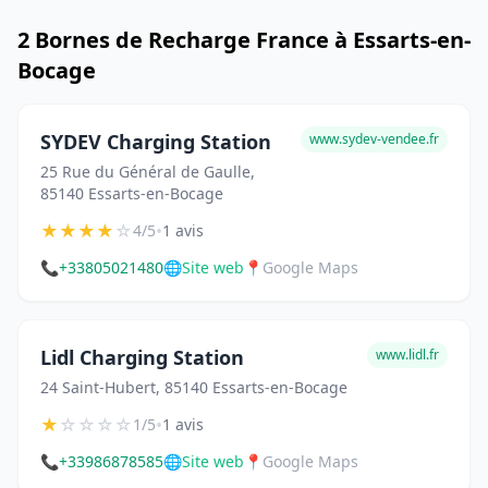
2 Bornes de Recharge France à Essarts-en-
Bocage
SYDEV Charging Station
www.sydev-vendee.fr
25 Rue du Général de Gaulle,
85140 Essarts-en-Bocage
★
★
★
★
☆
•
4/5
1 avis
📞
+33805021480
🌐
Site web
📍
Google Maps
Lidl Charging Station
www.lidl.fr
24 Saint-Hubert, 85140 Essarts-en-Bocage
★
☆
☆
☆
☆
•
1/5
1 avis
📞
+33986878585
🌐
Site web
📍
Google Maps