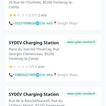
19 Rue de l'Ouillette, 85200 Fontenay-le-
Comte
★
★
☆
☆
☆
•
2.5/5
2 avis
📞
+33251698620
🌐
Site web
📍
Google Maps
SYDEV Charging Station
www.sydev-vendee.fr
Place du marché Thivercay, Rue
Georges Clemenceau, 85200
Fontenay-le-Comte
★
☆
☆
☆
☆
•
1/5
1 avis
📞
+33805021480
🌐
Site web
📍
Google Maps
SYDEV Charging Station
www.sydev-vendee.fr
Rue de la Rouchefoucault, Rue du
Château Féodal, 85200 Fontenay-le-