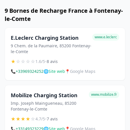
9 Bornes de Recharge France à Fontenay-
le-Comte
E.Leclerc Charging Station
www.e.leclerc
9 Chem. de la Paumaire, 85200 Fontenay-
le-Comte
★
☆
☆
☆
☆
•
1.6/5
8 avis
📞
+33969324252
🌐
Site web
📍
Google Maps
Mobilize Charging Station
www.mobilize.fr
Imp. Joseph Maingueneau, 85200
Fontenay-le-Comte
★
★
★
★
☆
•
4.7/5
7 avis
📞
+33149323229
🌐
Site web
📍
Google Maps