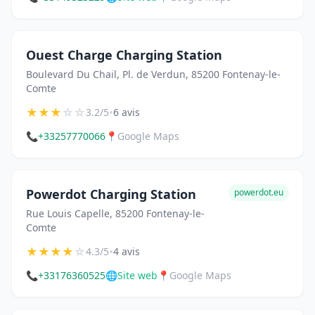
Ouest Charge Charging Station
Boulevard Du Chail, Pl. de Verdun, 85200 Fontenay-le-
Comte
★
★
★
☆
☆
•
3.2/5
6 avis
📞
+33257770066
📍
Google Maps
Powerdot Charging Station
powerdot.eu
Rue Louis Capelle, 85200 Fontenay-le-
Comte
★
★
★
★
☆
•
4.3/5
4 avis
📞
+33176360525
🌐
Site web
📍
Google Maps