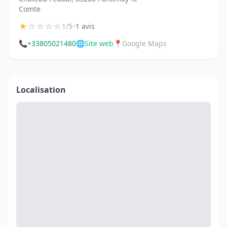
Comte
★
☆
☆
☆
☆
•
1/5
1 avis
📞
+33805021480
🌐
Site web
📍
Google Maps
Localisation