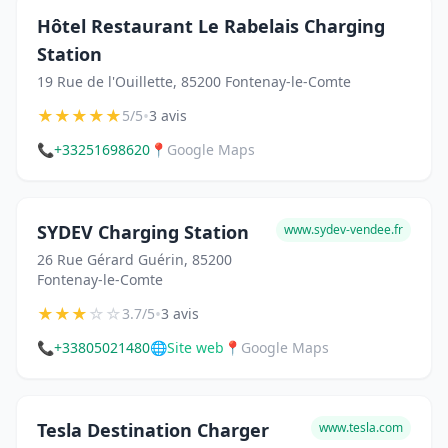
Hôtel Restaurant Le Rabelais Charging
Station
19 Rue de l'Ouillette, 85200 Fontenay-le-Comte
★
★
★
★
★
•
5/5
3 avis
📞
+33251698620
📍
Google Maps
SYDEV Charging Station
www.sydev-vendee.fr
26 Rue Gérard Guérin, 85200
Fontenay-le-Comte
★
★
★
☆
☆
•
3.7/5
3 avis
📞
+33805021480
🌐
Site web
📍
Google Maps
Tesla Destination Charger
www.tesla.com