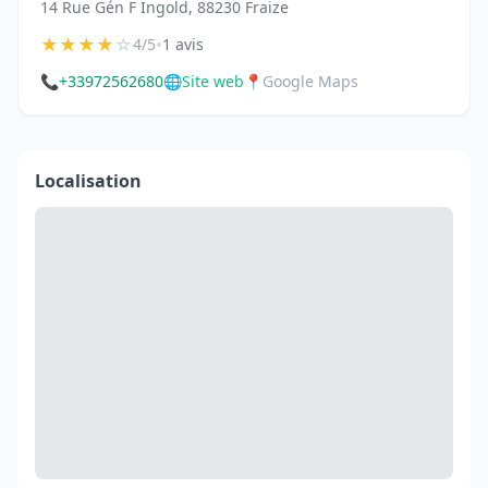
14 Rue Gén F Ingold, 88230 Fraize
★
★
★
★
☆
•
4/5
1 avis
📞
+33972562680
🌐
Site web
📍
Google Maps
Localisation