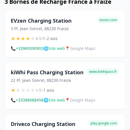
3 Bornes de Recharge France à Fraize
EVzen Charging Station
evzen.com
3 Pl. Jean Sonrel, 88230 Fraize
★
★
★
★
☆
•
4.5/5
2 avis
📞
+33969390903
🌐
Site web
📍
Google Maps
kiWhi Pass Charging Station
www.kiwhipass.fr
22 Pl. Jean Sonrel, 88230 Fraize
★
☆
☆
☆
☆
•
1/5
1 avis
📞
+33388688458
🌐
Site web
📍
Google Maps
Driveco Charging Station
play.google.com