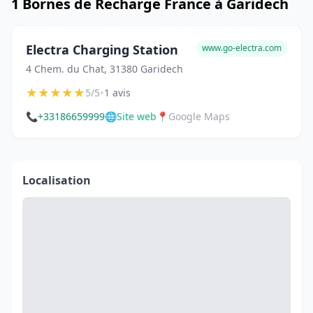
1 Bornes de Recharge France à Garidech
Electra Charging Station
www.go-electra.com
4 Chem. du Chat, 31380 Garidech
★
★
★
★
★
•
5/5
1 avis
📞
+33186659999
🌐
Site web
📍
Google Maps
Localisation