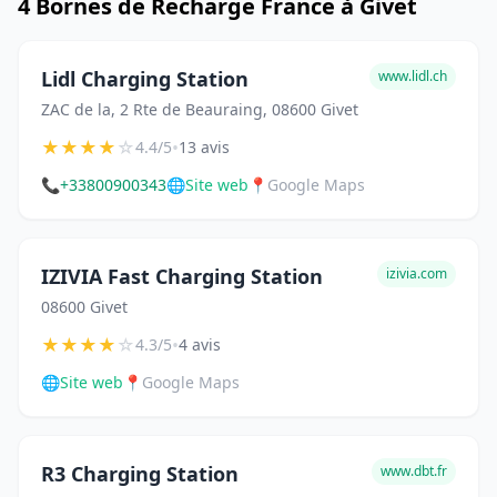
4 Bornes de Recharge France à Givet
Lidl Charging Station
www.lidl.ch
ZAC de la, 2 Rte de Beauraing, 08600 Givet
★
★
★
★
☆
•
4.4/5
13 avis
📞
+33800900343
🌐
Site web
📍
Google Maps
IZIVIA Fast Charging Station
izivia.com
08600 Givet
★
★
★
★
☆
•
4.3/5
4 avis
🌐
Site web
📍
Google Maps
R3 Charging Station
www.dbt.fr