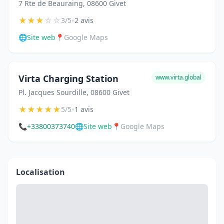
7 Rte de Beauraing, 08600 Givet
★
★
★
☆
☆
•
3/5
2 avis
🌐
Site web
📍
Google Maps
Virta Charging Station
www.virta.global
Pl. Jacques Sourdille, 08600 Givet
★
★
★
★
★
•
5/5
1 avis
📞
+33800373740
🌐
Site web
📍
Google Maps
Localisation