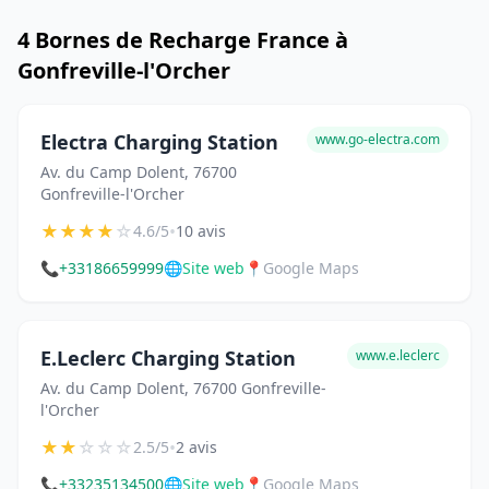
4 Bornes de Recharge France à
Gonfreville-l'Orcher
Electra Charging Station
www.go-electra.com
Av. du Camp Dolent, 76700
Gonfreville-l'Orcher
★
★
★
★
☆
•
4.6/5
10 avis
📞
+33186659999
🌐
Site web
📍
Google Maps
E.Leclerc Charging Station
www.e.leclerc
Av. du Camp Dolent, 76700 Gonfreville-
l'Orcher
★
★
☆
☆
☆
•
2.5/5
2 avis
📞
+33235134500
🌐
Site web
📍
Google Maps