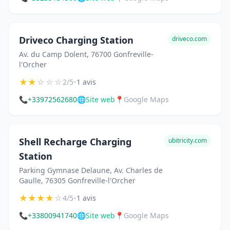
Driveco Charging Station
driveco.com
Av. du Camp Dolent, 76700 Gonfreville-
l'Orcher
★
★
☆
☆
☆
•
2/5
1 avis
📞
+33972562680
🌐
Site web
📍
Google Maps
Shell Recharge Charging
ubitricity.com
Station
Parking Gymnase Delaune, Av. Charles de
Gaulle, 76305 Gonfreville-l'Orcher
★
★
★
★
☆
•
4/5
1 avis
📞
+33800941740
🌐
Site web
📍
Google Maps