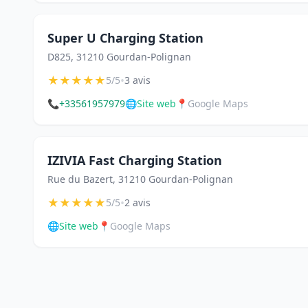
Super U Charging Station
D825, 31210 Gourdan-Polignan
★
★
★
★
★
•
5/5
3 avis
📞
+33561957979
🌐
Site web
📍
Google Maps
IZIVIA Fast Charging Station
Rue du Bazert, 31210 Gourdan-Polignan
★
★
★
★
★
•
5/5
2 avis
🌐
Site web
📍
Google Maps