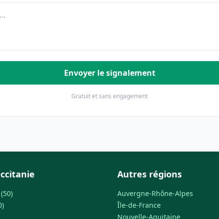
Envoyer le signalement
Gratuit et sans engagement
ccitanie
Autres régions
(50)
Auvergne-Rhône-Alpes
0)
Île-de-France
Nouvelle-Aquitaine