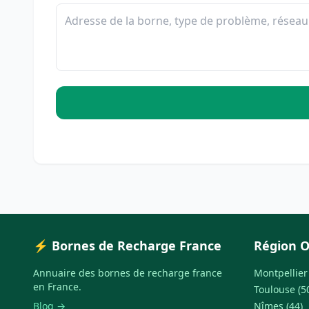
⚡ Bornes de Recharge France
Région O
Annuaire des bornes de recharge france
Montpellier 
en France.
Toulouse (5
Blog →
Nîmes (44)