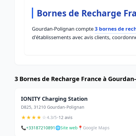
Bornes de Recharge Fr
Gourdan-Polignan compte
3 bornes de rec
d'établissements avec avis clients, coordonné
3 Bornes de Recharge France à Gourdan
IONITY Charging Station
D825, 31210 Gourdan-Polignan
★
★
★
★
☆
•
4.3/5
12 avis
📞
+33187210891
🌐
Site web
📍
Google Maps