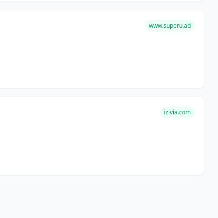
www.superu.ad
izivia.com