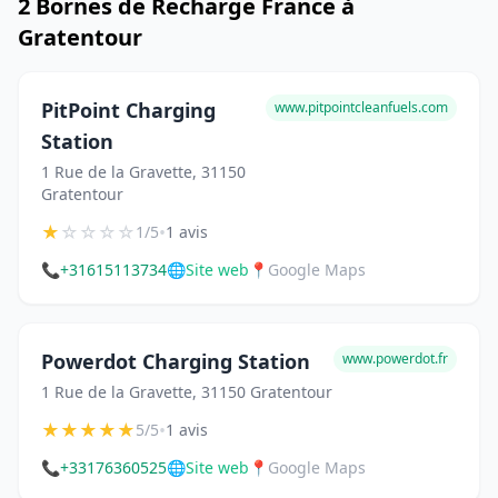
2 Bornes de Recharge France à
Gratentour
PitPoint Charging
www.pitpointcleanfuels.com
Station
1 Rue de la Gravette, 31150
Gratentour
★
☆
☆
☆
☆
•
1/5
1 avis
📞
+31615113734
🌐
Site web
📍
Google Maps
Powerdot Charging Station
www.powerdot.fr
1 Rue de la Gravette, 31150 Gratentour
★
★
★
★
★
•
5/5
1 avis
📞
+33176360525
🌐
Site web
📍
Google Maps