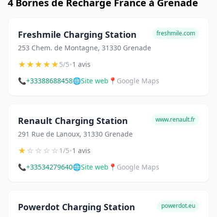
4 Bornes de Recharge France à Grenade
Freshmile Charging Station
freshmile.com
253 Chem. de Montagne, 31330 Grenade
★
★
★
★
★
•
5/5
1 avis
📞
+33388688458
🌐
Site web
📍
Google Maps
Renault Charging Station
www.renault.fr
291 Rue de Lanoux, 31330 Grenade
★
☆
☆
☆
☆
•
1/5
1 avis
📞
+33534279640
🌐
Site web
📍
Google Maps
Powerdot Charging Station
powerdot.eu