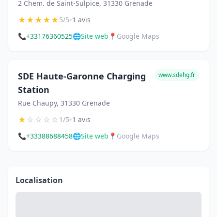
2 Chem. de Saint-Sulpice, 31330 Grenade
★
★
★
★
★
•
5/5
1 avis
📞
+33176360525
🌐
Site web
📍
Google Maps
SDE Haute-Garonne Charging
www.sdehg.fr
Station
Rue Chaupy, 31330 Grenade
★
☆
☆
☆
☆
•
1/5
1 avis
📞
+33388688458
🌐
Site web
📍
Google Maps
Localisation