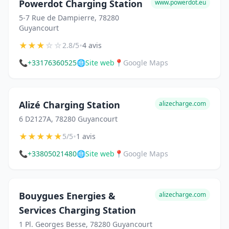
Powerdot Charging Station
www.powerdot.eu
5-7 Rue de Dampierre, 78280
Guyancourt
★
★
★
☆
☆
•
2.8/5
4 avis
📞
+33176360525
🌐
Site web
📍
Google Maps
Alizé Charging Station
alizecharge.com
6 D2127A, 78280 Guyancourt
★
★
★
★
★
•
5/5
1 avis
📞
+33805021480
🌐
Site web
📍
Google Maps
Bouygues Energies &
alizecharge.com
Services Charging Station
1 Pl. Georges Besse, 78280 Guyancourt