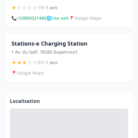
★
☆
☆
☆
☆
•
1/5
1 avis
📞
+33805021480
🌐
Site web
📍
Google Maps
Stations-e Charging Station
1 Av. du Golf, 78280 Guyancourt
★
★
★
☆
☆
•
3/5
1 avis
📍
Google Maps
Localisation