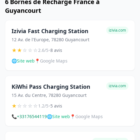
6 Bornes de Recharge France à
Guyancourt
Izivia Fast Charging Station
izivia.com
12 Av. de l'Europe, 78280 Guyancourt
★
★
☆
☆
☆
•
2.6/5
8 avis
🌐
Site web
📍
Google Maps
KiWhi Pass Charging Station
izivia.com
15 Av. du Centre, 78280 Guyancourt
★
☆
☆
☆
☆
•
1.2/5
5 avis
📞
+33176544119
🌐
Site web
📍
Google Maps