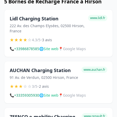
5 Bornes de Recharge France à Hirson
Lidl Charging Station
www.lidl.fr
222 Av. des Champs Elysées, 02500 Hirson,
France
★
★
★
★
☆
•
4.3/5
3 avis
📞
+33986878585
🌐
Site web
📍
Google Maps
AUCHAN Charging Station
www.auchan.fr
91 Av. de Verdun, 02500 Hirson, France
★
★
★
☆
☆
•
3/5
2 avis
📞
+33359305930
🌐
Site web
📍
Google Maps
ZEENCO e-mobility Charging
www.renault.fr