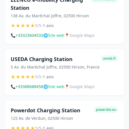
Station
138 Av. du Maréchal Joffre, 02500 Hirson
★
★
★
★
★
•
5/5
1 avis
📞
+33323604533
🌐
Site web
📍
Google Maps
USEDA Charging Station
useda.fr
5 Av. du Maréchal Joffre, 02500 Hirson, France
★
★
★
★
★
•
5/5
1 avis
📞
+33388688458
🌐
Site web
📍
Google Maps
Powerdot Charging Station
powerdot.eu
125 Av. de Verdun, 02500 Hirson
★
★
★
★
★
•
5/5
1 avis