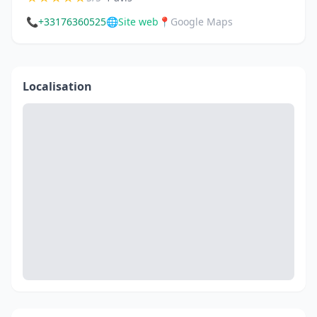
📞
+33176360525
🌐
Site web
📍
Google Maps
Localisation