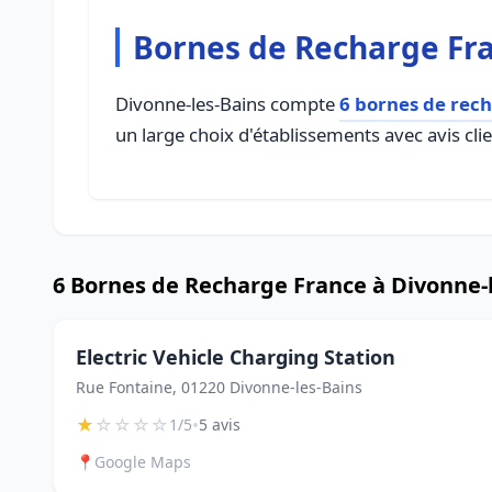
Bornes de Recharge Fra
Divonne-les-Bains compte
6 bornes de rec
un large choix d'établissements avec avis cli
6 Bornes de Recharge France à Divonne-
Electric Vehicle Charging Station
Rue Fontaine, 01220 Divonne-les-Bains
★
☆
☆
☆
☆
•
1/5
5 avis
📍
Google Maps