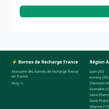
⚡ Bornes de Recharge France
Région A
Annuaire des bornes de recharge france
Lyon (50)
en France.
Annecy (35)
Blog →
Clermont-Fe
Grenoble (2
Saint-Étienn
Saint-Priest
Valence (17)