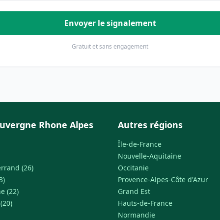
Envoyer le signalement
Gratuit et sans engagement
uvergne Rhone Alpes
Autres régions
Île-de-France
Nouvelle-Aquitaine
rrand (26)
Occitanie
3)
Provence-Alpes-Côte d'Azur
e (22)
Grand Est
 (20)
Hauts-de-France
Normandie