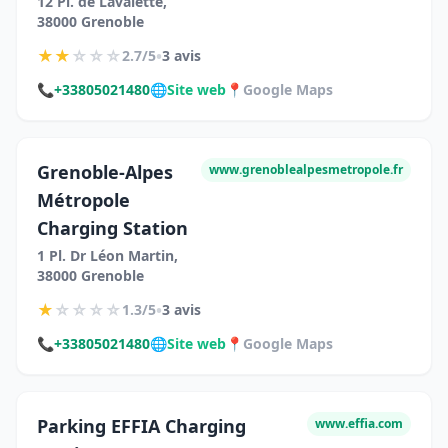
12 Pl. de Lavalette,
38000 Grenoble
★
★
☆
☆
☆
•
2.7/5
3 avis
📞
+33805021480
🌐
Site web
📍
Google Maps
Grenoble-Alpes
www.grenoblealpesmetropole.fr
Métropole
Charging Station
1 Pl. Dr Léon Martin,
38000 Grenoble
★
☆
☆
☆
☆
•
1.3/5
3 avis
📞
+33805021480
🌐
Site web
📍
Google Maps
Parking EFFIA Charging
www.effia.com