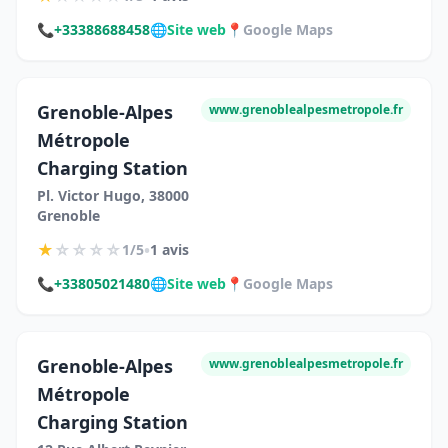
📞
+33388688458
🌐
Site web
📍
Google Maps
Grenoble-Alpes
www.grenoblealpesmetropole.fr
Métropole
Charging Station
Pl. Victor Hugo, 38000
Grenoble
★
☆
☆
☆
☆
•
1/5
1 avis
📞
+33805021480
🌐
Site web
📍
Google Maps
Grenoble-Alpes
www.grenoblealpesmetropole.fr
Métropole
Charging Station