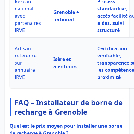
Réseau
Process
national
standardisé,
Grenoble +
avec
accès facilité a
national
partenaires
aides, suivi
IRVE
structuré
Artisan
Certification
référencé
vérifiable,
Isère et
sur
transparence s
alentours
annuaire
les compétence
IRVE
proximité
FAQ – Installateur de borne de
recharge à Grenoble
Quel est le prix moyen pour installer une borne
de recharge à Grenoble ?