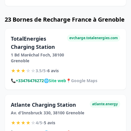
23 Bornes de Recharge France à Grenoble
TotalEnergies
evcharge.totalenergies.com
Charging Station
1 Bd Maréchal Foch, 38100
Grenoble
★
★
★
☆
☆
•
3.5/5
6 avis
📞
+33476476272
🌐
Site web
📍
Google Maps
Atlante Charging Station
atlante.energy
Av. d'Innsbruck 330, 38100 Grenoble
★
★
★
★
☆
•
4/5
5 avis