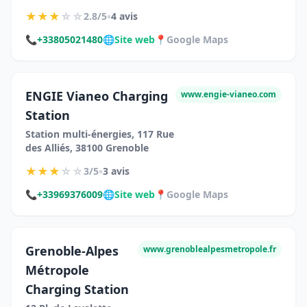
★
★
★
☆
☆
•
2.8/5
4 avis
📞
+33805021480
🌐
Site web
📍
Google Maps
ENGIE Vianeo Charging
www.engie-vianeo.com
Station
Station multi-énergies, 117 Rue
des Alliés, 38100 Grenoble
★
★
★
☆
☆
•
3/5
3 avis
📞
+33969376009
🌐
Site web
📍
Google Maps
Grenoble-Alpes
www.grenoblealpesmetropole.fr
Métropole
Charging Station