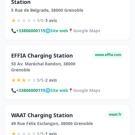
Station
5 Rue de Belgrade, 38000 Grenoble
★
☆
☆
☆
☆
•
1/5
3 avis
📞
+33806000115
🌐
Site web
📍
Google Maps
EFFIA Charging Station
www.effia.com
50 Av. Maréchal Randon, 38000
Grenoble
★
★
★
☆
☆
•
3/5
2 avis
📞
+33806000115
🌐
Site web
📍
Google Maps
WAAT Charging Station
waat.fr
49 Rue Félix Esclangon, 38000 Grenoble
★
☆
☆
☆
☆
•
1/5
1 avis