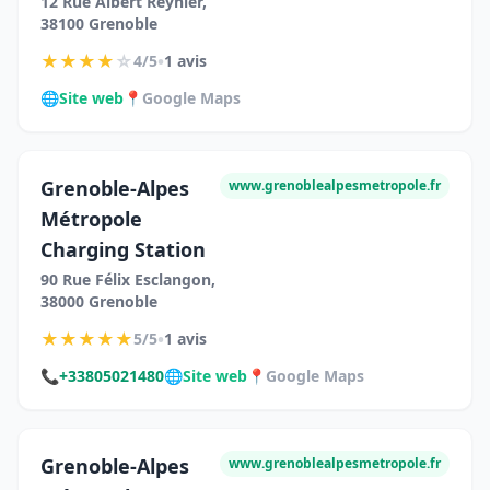
12 Rue Albert Reynier,
38100 Grenoble
★
★
★
★
☆
•
4/5
1 avis
🌐
Site web
📍
Google Maps
Grenoble-Alpes
www.grenoblealpesmetropole.fr
Métropole
Charging Station
90 Rue Félix Esclangon,
38000 Grenoble
★
★
★
★
★
•
5/5
1 avis
📞
+33805021480
🌐
Site web
📍
Google Maps
Grenoble-Alpes
www.grenoblealpesmetropole.fr