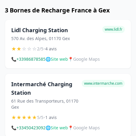
3 Bornes de Recharge France à Gex
Lidl Charging Station
www.lidl.fr
570 Av. des Alpes, 01170 Gex
★
★
☆
☆
☆
•
2/5
4 avis
📞
+33986878585
🌐
Site web
📍
Google Maps
Intermarché Charging
www.intermarche.com
Station
61 Rue des Transporteurs, 01170
Gex
★
★
★
★
★
•
5/5
1 avis
📞
+33450423092
🌐
Site web
📍
Google Maps