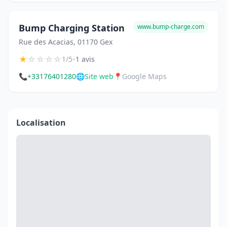
Bump Charging Station
www.bump-charge.com
Rue des Acacias, 01170 Gex
★
☆
☆
☆
☆
•
1/5
1 avis
📞
+33176401280
🌐
Site web
📍
Google Maps
Localisation