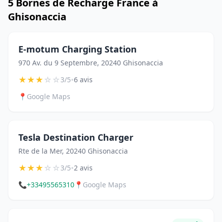
5 Bornes de Recharge France à
Ghisonaccia
E-motum Charging Station
970 Av. du 9 Septembre, 20240 Ghisonaccia
★
★
★
☆
☆
•
3/5
6 avis
📍
Google Maps
Tesla Destination Charger
Rte de la Mer, 20240 Ghisonaccia
★
★
★
☆
☆
•
3/5
2 avis
📞
+33495565310
📍
Google Maps