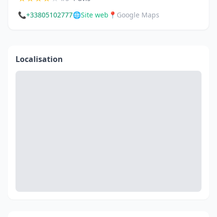
📞
+33805102777
🌐
Site web
📍
Google Maps
Localisation