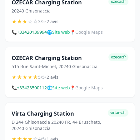
OZECAR Charging Station
ozecar.fr
20240 Ghisonaccia
★
★
★
☆
☆
•
3/5
2 avis
📞
+33420139994
🌐
Site web
📍
Google Maps
OZECAR Charging Station
ozecar.fr
515 Rue Saint-Michel, 20240 Ghisonaccia
★
★
★
★
★
•
5/5
2 avis
📞
+33423500112
🌐
Site web
📍
Google Maps
Virta Charging Station
virtaev.fr
D 244 Ghisonaccia 20240 FR, 44 Bruscheto,
20240 Ghisonaccia
★
★
★
★
☆
•
4/5
1 avis